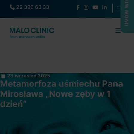
UMÓW WIZYTĘ
22 393 63 33
Wybierz s
EN
23 wrzesień 2025
Metamorfoza uśmiechu Pana
Mirosława „Nowe zęby w 1
dzień”