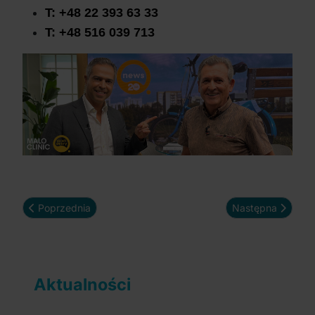
T: +48 22 393 63 33
T: +48 516 039 713
Poprzednia strona: Nowe zęby w 1 dzień . Historia uśmiechu J
Następna strona: 
Poprzednia
Następna
Aktualności