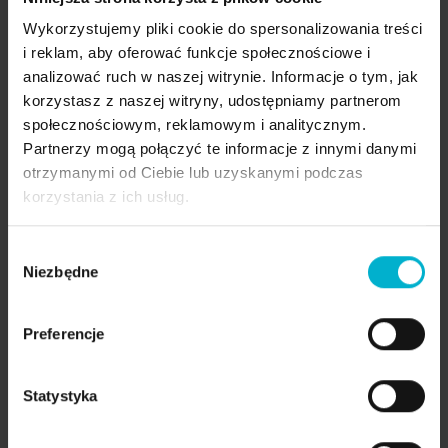
z całkowitym bezzębiem,
Wykorzystujemy pliki cookie do spersonalizowania treści
z zębami w bardzo złym stanie,
i reklam, aby oferować funkcje społecznościowe i
nienadającymi się do leczenia,
analizować ruch w naszej witrynie. Informacje o tym, jak
które nie mogą nosić ruchomych protez z
korzystasz z naszej witryny, udostępniamy partnerom
powodu dyskomfortu, odruchu wymiotnego
społecznościowym, reklamowym i analitycznym.
Partnerzy mogą połączyć te informacje z innymi danymi
lub ich niestabilności,
otrzymanymi od Ciebie lub uzyskanymi podczas
którym powiedziano, że mają za mało kości
korzystania z ich usług.
pod klasyczne implanty (dzięki
specyficznemu ustawieniu implantów,
Wybór
często można uniknąć przeszczepu),
Niezbędne
zgody
ostateczna decyzja o kwalifikacji należy
wyłącznie do lekarza.
Preferencje
Estetyka, komfort i pewność siebie – ale przede
Statystyka
wszystkim zdrowie
Dla wielu pacjentów najważniejsze są efekty,