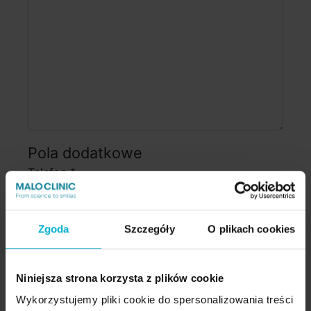
Pola dodatkowe
Telefon
*
Zgoda
Szczegóły
O plikach cookies
Administratorem danych jest Malo Clinic Polska
sp. z o. o, ul. Domaniewska 37, 02-672
Warszawa. Cele przetwarzania jest kontakt
Niniejsza strona korzysta z plików cookie
zwrotny lub odpowiedź na zadane pytanie w
formularzu kontaktowym.
*
Wykorzystujemy pliki cookie do spersonalizowania treści