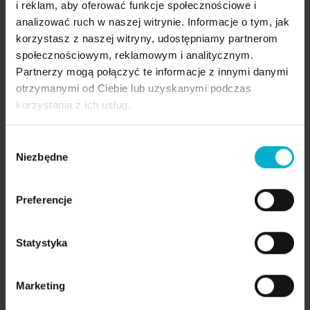
i reklam, aby oferować funkcje społecznościowe i
Administratorem danych jest Malo Clini
Wyrażam zgodę na przetwarzanie
analizować ruch w naszej witrynie. Informacje o tym, jak
podanych przeze mnie danych osobowych
korzystasz z naszej witryny, udostępniamy partnerom
w celu podjęcia ze mną kontaktu w
społecznościowym, reklamowym i analitycznym.
związku z treścią zawartą przeze mnie w
Partnerzy mogą połączyć te informacje z innymi danymi
niniejszym formularzu kontaktowym.
otrzymanymi od Ciebie lub uzyskanymi podczas
Zgodnie z jego zakresem, według zasad
korzystania z ich usług.
zawartych w dokumencie pod nazwą:
POLITYKA PRYWATNOŚCI, W TYM
ZASADY KORZYSTANIA Z PLIKÓW
Wybór
COOKIES
Niezbędne
zgody
https://www.maloclinics.pl/polityka-
prywatnosci
Preferencje
Zapoznałem się i akceptuję Politykę
prywatności
https://www.maloclinics.pl/polityka-
Statystyka
prywatnosci
Marketing
CAPTCHA
*