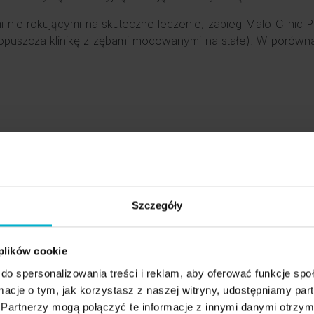
nie rokującymi na skuteczne leczenie, zabieg Malo Clinic 
 opuszcza klinikę z zębami mocowanymi na stałe). W porównan
Szczegóły
 plików cookie
do spersonalizowania treści i reklam, aby oferować funkcje sp
ormacje o tym, jak korzystasz z naszej witryny, udostępniamy p
Partnerzy mogą połączyć te informacje z innymi danymi otrzym