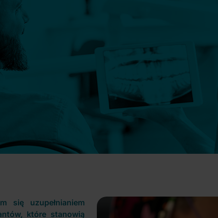
cym się uzupełnianiem
ntów, które stanowią