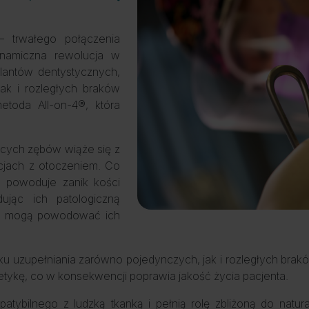
– trwałego połączenia
ynamiczna rewolucja w
lantów dentystycznych,
ak i rozległych braków
toda All-on-4®, która
ących zębów wiąże się z
acjach z otoczeniem. Co
ża powoduje zanik kości
ując ich patologiczną
ch mogą powodować ich
dku uzupełniania zarówno pojedynczych, jak i rozległych br
etykę, co w konsekwencji poprawia jakość życia pacjenta.
atybilnego z ludzką tkanką i pełnią rolę zbliżoną do nat