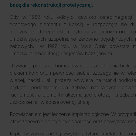
bazę dla rekonstrukcji protetycznej.
Gdy w 1952 roku odkryto zjawisko osteointegracji 
tytanowego elementu z kością – rozpoczęła się d
medycynie, której efektem było opracowanie m.in. imp
umożliwiających uzupełnianie zarówno pojedynczych, j
zębowych, w 1998 roku w Malo Clinic powstała me
umożliwiła rehabilitację pacjentów bezzębnych.
Używanie protez ruchomych w celu uzupełnienia brakuj
brakiem komfortu i pewności siebie, szczególnie w rel
więcej, nacisk, jaki proteza wywiera na tkanki podło
będącej podparciem dla zębów naturalnych, powod
ruchomość, a elementy utrzymujące protezę na zęba
uszkodzenia i w konsekwencji utratę.
Rozwiązaniem jest leczenie implantologiczne. W przypa
efekt zapewnia pełną funkcjonalność oraz najwyższą est
Implanty wykonane są zwykle z tytanu, metalu biokomp