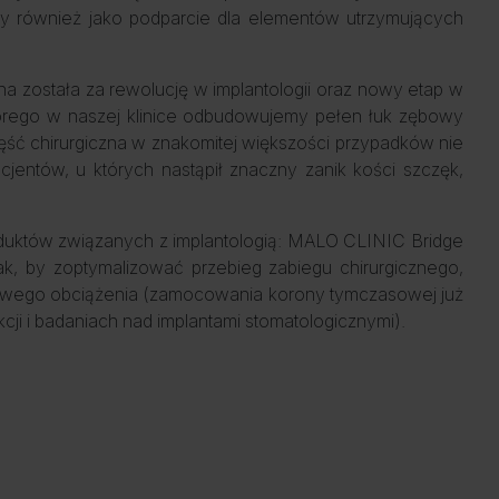
emy również jako podparcie dla elementów utrzymujących
a została za rewolucję w implantologii oraz nowy etap w
órego w naszej klinice odbudowujemy pełen łuk zębowy
ść chirurgiczna w znakomitej większości przypadków nie
entów, u których nastąpił znaczny zanik kości szczęk,
duktów związanych z implantologią: MALO CLINIC Bridge
ak, by zoptymalizować przebieg zabiegu chirurgicznego,
towego obciążenia (zamocowania korony tymczasowej już
ji i badaniach nad implantami stomatologicznymi).