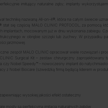
erfekcyjnie imitujący naturalne zęby; implanty wykorzystuj
ł technikę nazwaną All-on-4®, która na całym świecie uznan
n-4® stał się częścią MALO CLINIC PROTOCOL, za pomocą kt
ech implantach, mocowanym już w dniu wykonania zabiegu. Czę
trukcyjnego w obrębie szczęki lub żuchwy. W przypadku pacj
ości jarzmowej.
niczne zespół MALO CLINIC opracował wiele rozwiązań i pro
LINIC Surgical Kit – zestaw chirurgiczny zaprojektowany t
enta czy Nobel Speedy™ – nowoczesny implant do natychmias
cy z Nobel Biocare (szwedzką firmą będącą liderem w produkc
apewniając wysokiej jakości efekt ostateczny
łe mosty są perfekcyjną imitacją naturalnych zębów