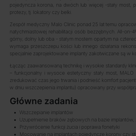
pojedyncza korona, na dwóch lub więcej -stały most, p
protezy, tj. lokatory czy belki.
Zespół medyczny Malo Clinic ponad 25 lat temu opracowa
natychmiastowej rehabilitacji osób bezzębnych. All-o
górny, dolny lub oba - stałym mostem opartym na czter
wymaga przeszczepu kości lub innego działania rekons
specjalnie zaprojektowane implanty zakotwiczane są w k
Łącząc zaawansowaną technikę i wysokie standardy kli
– funkcjonalny i wysoce estetyczny stały most, MALO C
zredukować czas jego trwania i podnieść komfort pacj
w dniu wszczepienia implantu) opracowany przy współpra
Główne zadania
Wszczepianie implantów
Uzupełnienie braków zębowych na bazie implantów, z
Przywrócenie funkcji żucia i poprawa fonetyki
Mocowanie na implantach pojedyncze korony czy sta