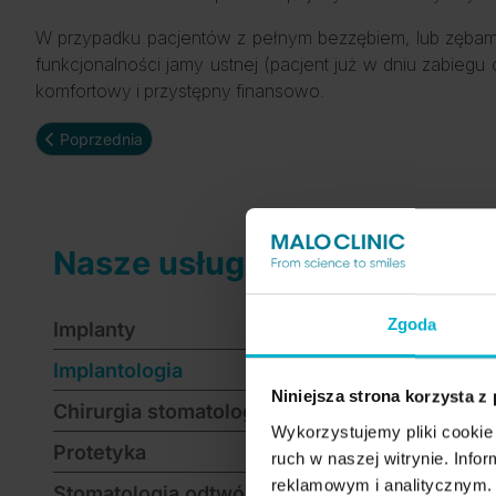
W przypadku pacjentów z pełnym bezzębiem, lub zębami 
funkcjonalności jamy ustnej (pacjent już w dniu zabiegu
komfortowy i przystępny finansowo.
Poprzednia strona: Implanty
Poprzednia
Nasze usługi
Zgoda
Implanty
Implantologia
Niniejsza strona korzysta z
Chirurgia stomatologiczna
Wykorzystujemy pliki cookie 
Protetyka
ruch w naszej witrynie. Inf
reklamowym i analitycznym. 
Stomatologia odtwórcza