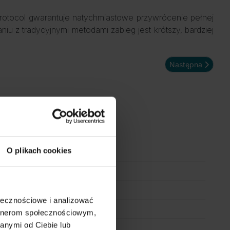
Protocol gwarantuje natychmiastowe przywrócenie pełnej
iu z tradycyjnymi metodami zabieg jest krótszy, bardziej
Następna strona: 
Następna
O plikach cookies
ołecznościowe i analizować
artnerom społecznościowym,
anymi od Ciebie lub