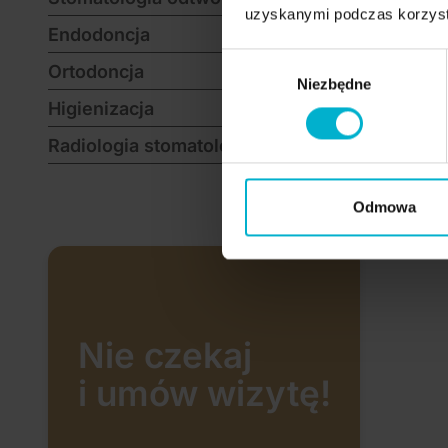
uzyskanymi podczas korzysta
Endodoncja
Wybór
Ortodoncja
Niezbędne
zgody
Higienizacja
Radiologia stomatologiczna
Odmowa
Nie czekaj
i umów wizytę!