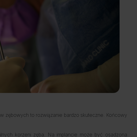
aków zębowych to rozwiązanie bardzo skuteczne. Końcowy
uralnych korzeni zęba. Na implancie może być osadzona