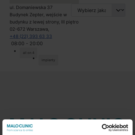
ul. Domaniewska 37
Budynek Zepter, wejście w
budynku z lewej strony, III piętro
02-672 Warszawa,
+48 (22) 393 63 33
08:00 - 20:00
all on 4
implanty