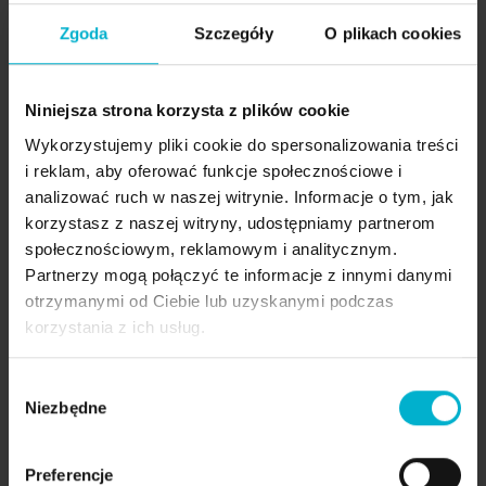
Zgoda
Szczegóły
O plikach cookies
Malo Clinic: profesjonalna klinika stomatologiczna
w Warszawie, Szczecinie, Wrocławiu i Rzeszowie
Niniejsza strona korzysta z plików cookie
Infolinia Malo Clinic
Wykorzystujemy pliki cookie do spersonalizowania treści
+48 22 393 63 33
i reklam, aby oferować funkcje społecznościowe i
+48 516 039 713
analizować ruch w naszej witrynie. Informacje o tym, jak
korzystasz z naszej witryny, udostępniamy partnerom
społecznościowym, reklamowym i analitycznym.
maloclinics.com
Partnerzy mogą połączyć te informacje z innymi danymi
otrzymanymi od Ciebie lub uzyskanymi podczas
korzystania z ich usług.
Wybór
Niezbędne
zgody
Kontakt
Preferencje