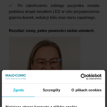
✅ Po zakończeniu zabiegu pacjentka została
poddana terapii światłem LED w celu przyspieszenia
gojenia tkanek, redukcji bólu oraz stanu zapalnego.
Rezultat: nowy, pełen pewności siebie uśmiech
Zgoda
Szczegóły
O plikach cookies
Niniejsza strona korzysta z plików cookie