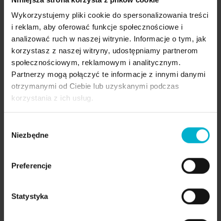
Agnieszka przed metamorfozą uśmiechu
Wykorzystujemy pliki cookie do spersonalizowania treści
i reklam, aby oferować funkcje społecznościowe i
analizować ruch w naszej witrynie. Informacje o tym, jak
korzystasz z naszej witryny, udostępniamy partnerom
społecznościowym, reklamowym i analitycznym.
Partnerzy mogą połączyć te informacje z innymi danymi
otrzymanymi od Ciebie lub uzyskanymi podczas
korzystania z ich usług.
Wybór
Niezbędne
zgody
Preferencje
Nowy uśmiech Agnieszki
Statystyka
Efekt metamorfozy był spektakularny. Agnieszka
odzyskała nie tylko piękny, naturalnie wyglądający