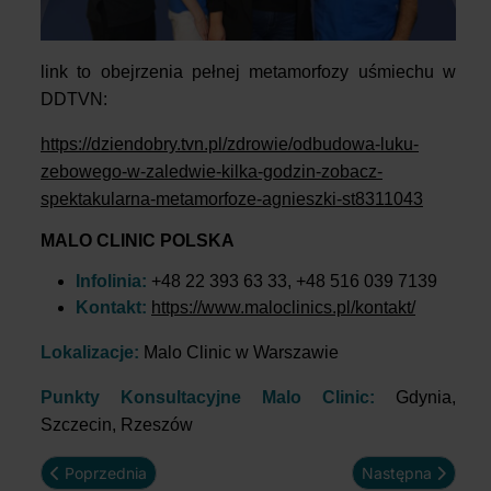
link to obejrzenia pełnej metamorfozy uśmiechu w
DDTVN:
https://dziendobry.tvn.pl/zdrowie/odbudowa-luku-
zebowego-w-zaledwie-kilka-godzin-zobacz-
spektakularna-metamorfoze-agnieszki-st8311043
MALO CLINIC POLSKA
Infolinia:
+48 22 393 63 33, +48 516 039 7139
Kontakt:
https://www.maloclinics.pl/kontakt/
Lokalizacje:
Malo Clinic w Warszawie
Punkty Konsultacyjne Malo Clinic:
Gdynia,
Szczecin, Rzeszów
Poprzednia strona: Metamorfoza uśmiechu Klaudii
Następna strona: 
Poprzednia
Następna