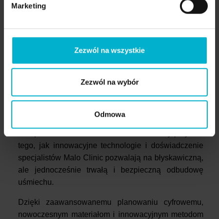
uśmiech, ale przede wszystkim pewność siebie i
Marketing
komfort życia, których brakowało jej przez lata.
„Absolutnie nie pamiętam takiego uśmiechu. Zmiana
jest ogromna!” – powiedziała tuż po zabiegu. Jej
Zezwól na wszystkie
córki, które były dla niej największym wsparciem, nie
kryły wzruszenia, widząc, jak ich mama odzyskuje
Zezwól na wybór
radość i swobodę.
Nowoczesne technologie Malo Clinic – gwarancja
Odmowa
trwałości i estetyki
Przeprowadzona metamorfoza to doskonały przykład
tego, jak innowacyjne technologie i doświadczenie
specjalistów Malo Clinic pozwalają na błyskawiczną,
ale jednocześnie trwałą i bezpieczną odbudowę
uśmiechu.
Dzięki zaawansowanemu planowaniu cyfrowemu,
nowoczesnym materiałom i innowacyjnym metodom