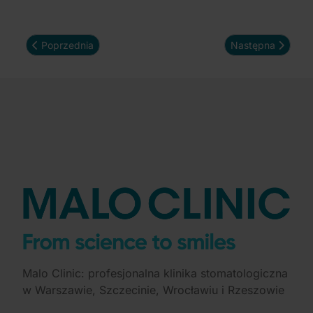
Poprzednia strona: Historia metamorfozy uśmiechu Doroty.
Następna strona:
Poprzednia
Następna
Malo Clinic: profesjonalna klinika stomatologiczna
w Warszawie, Szczecinie, Wrocławiu i Rzeszowie