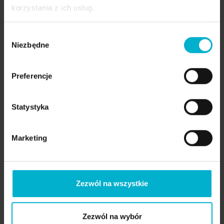
korzystania z ich usług.
Wybór
Niezbędne
zgody
Preferencje
Statystyka
Marketing
Zezwól na wszystkie
Cała procedura trwała zaledwie 3 godziny, a
już tego samego dnia Monika opuściła klinikę z
Zezwól na wybór