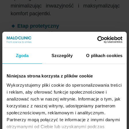
minimalizując inwazyjność i maksymalizując
komfort pacjentki.
🔹 Etap protetyczny
Za dalszą część procesu odpowiadała lek.
dent. Katarzyna Pindelska, specjalistka
protetyki stomatologicznej. Wspólnie z Moniką,
Zgoda
Szczegóły
O plikach cookies
podczas konsultacji przedzabiegowej, dobrały
kształt i kolor zębów, które miały współgrać z
jej osobowością, rysami twarzy i naturalną
Niniejsza strona korzysta z plików cookie
urodą. Wybór padł na zaokrąglone zęby, które
Wykorzystujemy pliki cookie do spersonalizowania treści
nadają twarzy łagodniejszy, bardziej kobiecy
i reklam, aby oferować funkcje społecznościowe i
wyraz.
analizować ruch w naszej witrynie. Informacje o tym, jak
korzystasz z naszej witryny, udostępniamy partnerom
społecznościowym, reklamowym i analitycznym.
Partnerzy mogą połączyć te informacje z innymi danymi
otrzymanymi od Ciebie lub uzyskanymi podczas