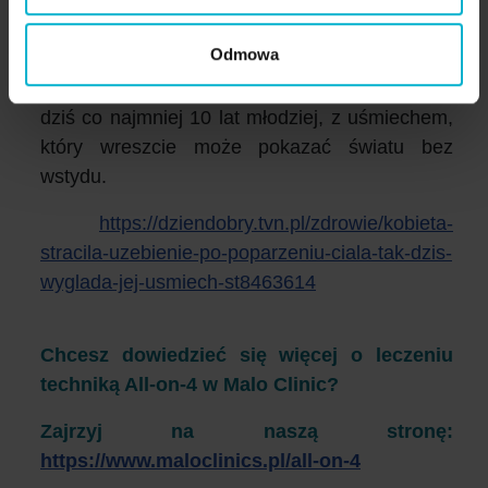
nowym, tymczasowym uśmiechem.
Odmowa
W efekcie końcowym Monika nie tylko
odzyskała zdrowie jamy ustnej – ale wygląda
dziś co najmniej 10 lat młodziej, z uśmiechem,
który wreszcie może pokazać światu bez
wstydu.
https://dziendobry.tvn.pl/zdrowie/kobieta-
stracila-uzebienie-po-poparzeniu-ciala-tak-dzis-
wyglada-jej-usmiech-st8463614
Chcesz dowiedzieć się więcej o leczeniu
techniką All-on-4 w Malo Clinic?
Zajrzyj na naszą stronę:
https://www.maloclinics.pl/all-on-4