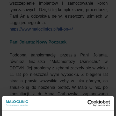
wszczepienie implantów i zamocowanie koron
tymczasowych. Dzięki tej kompleksowej procedurze,
Pani Ania odzyskała pełny, estetyczny uśmiech w
ciągu jednego dnia.
https://www.maloclinics.pl/all-on-4/
Pani Jolanta: Nowy Początek
Podobną transformację przeszła Pani Jolanta,
również finalistka "Metamorfozy Uśmiechu" w
DDTVN. Jej problemy z zębami zaczęły się w wieku
11 lat po nieszczęśliwym wypadku. Z biegiem lat
straciła prawie wszystkie zęby w łuku górnym, co
zmusiło ją do noszenia protez. W Malo Clinic, po
konsultacji z dr Anną Grabowską, zaplanowano
zabieg All-on-4™ w szczęce oraz wszczepienie
implantów i odbudowę estetyczną w żuchwie. Dzięki
precyzyjnemu zabiegowi przeprowadzonemu przez