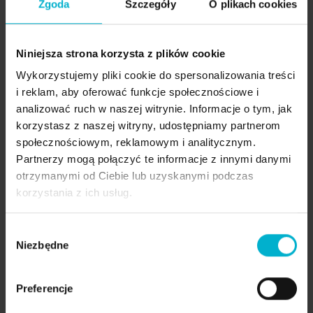
Zgoda
Szczegóły
O plikach cookies
dr. Armando Lopesa, Pani Jolanta odzyskała piękny
uśmiech. Cały proces wsparli także dr Martyna Gałek
i dr Dominika Łukiewicz, pracując w ścisłej
Niniejsza strona korzysta z plików cookie
współpracy z technikami z laboratorium
Wykorzystujemy pliki cookie do spersonalizowania treści
protetycznego.
i reklam, aby oferować funkcje społecznościowe i
Obejrzyjcie rozmowę przyjaciółek
rozmowa Joli i Ani
analizować ruch w naszej witrynie. Informacje o tym, jak
korzystasz z naszej witryny, udostępniamy partnerom
Niezwykła Przyjaźń
społecznościowym, reklamowym i analitycznym.
Partnerzy mogą połączyć te informacje z innymi danymi
Obie Panie, mimo że początkowo nie znały się,
otrzymanymi od Ciebie lub uzyskanymi podczas
spotkały się podczas swoich wizyt w Malo Clinic. Ich
korzystania z ich usług.
wspólne doświadczenia i podobne przejścia
sprawiły, że szybko się zaprzyjaźniły. Wspólne
Wybór
rozmowy o życiu, zdrowiu i nowych uśmiechach
Niezbędne
zgody
zbliżyły je do siebie. Pani Ania i Pani Jolanta stały się
dla siebie nawzajem wsparciem, dzieląc się
Preferencje
radościami i obawami związanymi z procesem
leczenia.