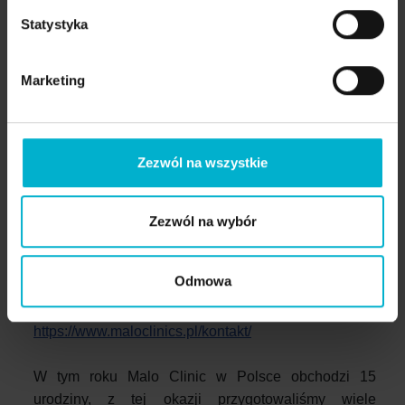
rozmowa Joli i Ani
Statystyka
Nowy Rozdział
Marketing
Dzięki zabiegom w Malo Clinic, obie Panie nie tylko
odzyskały piękne uśmiechy, ale także pewność
siebie i radość życia. Ich historie są dowodem na to,
Zezwól na wszystkie
że nowoczesna stomatologia może nie tylko
poprawić zdrowie, ale także łączyć ludzi i budować
niezwykłe relacje. Pani Ania i Pani Jolanta teraz
Zezwól na wybór
wspólnie świętują swoje nowe uśmiechy, ciesząc się
każdym dniem i inspirując innych do dbania o
Odmowa
zdrowie jamy ustnej.
https://www.maloclinics.pl/kontakt/
W tym roku Malo Clinic w Polsce obchodzi 15
urodziny, z tej okazji przygotowaliśmy wiele