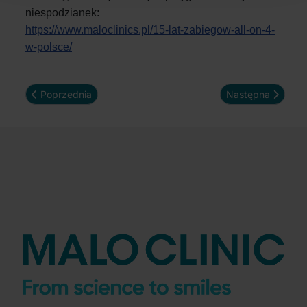
niespodzianek:
https://www.maloclinics.pl/15-lat-zabiegow-all-on-4-
w-polsce/
Poprzednia strona: Metamorfoza Uśmiechu w Malo Clinic
Następna strona: 
Poprzednia
Następna